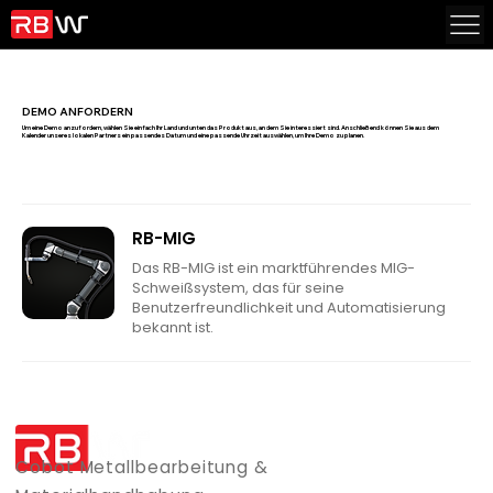
DEMO ANFORDERN
Um eine Demo anzufordern, wählen Sie einfach Ihr Land und unten das Produkt aus, an dem Sie interessiert sind. Anschließend können Sie aus dem
Kalender unseres lokalen Partners ein passendes Datum und eine passende Uhrzeit auswählen, um Ihre Demo zu planen.
RB-MIG
Das RB-MIG ist ein marktführendes MIG-
Schweißsystem, das für seine
Benutzerfreundlichkeit und Automatisierung
bekannt ist.
Cobot Metallbearbeitung &