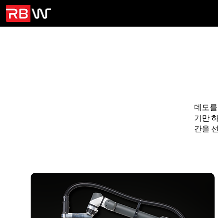
데모를
기만 
간을 