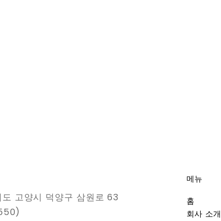
사
메뉴
도 고양시 덕양구 삼원로 63
홈
550)
회사 소