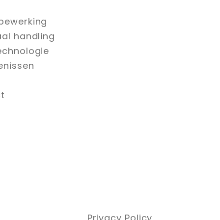
bewerking
aal handling
echnologie
enissen
t
Privacy Policy