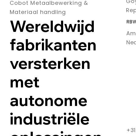
Goy
Cobot Metaalbewerking &
Rep
Materiaal handling
Wereldwijd
RBW
Am
fabrikanten
Ne
versterken
met
autonome
industriële
+31