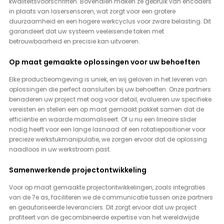
kwaliteitsvoorschriften. Bovendien maken ze gebruik van encoders 
in plaats van lasersensoren, wat zorgt voor een grotere 
duurzaamheid en een hogere werkcyclus voor zware belasting. Dit 
garandeert dat uw systeem veeleisende taken met 
betrouwbaarheid en precisie kan uitvoeren.
Op maat gemaakte oplossingen voor uw behoeften
Elke productieomgeving is uniek, en wij geloven in het leveren van 
oplossingen die perfect aansluiten bij uw behoeften. Onze partners 
benaderen uw project met oog voor detail, evalueren uw specifieke 
vereisten en stellen een op maat gemaakt pakket samen dat de 
efficiëntie en waarde maximaliseert. Of u nu een lineaire slider 
nodig heeft voor een lange lasnaad of een rotatiepositioner voor 
precieze werkstukmanipulatie, we zorgen ervoor dat de oplossing 
naadloos in uw werkstroom past.
Samenwerkende projectontwikkeling
Voor op maat gemaakte projectontwikkelingen, zoals integraties 
van de 7e as, faciliteren we de communicatie tussen onze partners 
en geautoriseerde leveranciers. Dit zorgt ervoor dat uw project 
profiteert van de gecombineerde expertise van het wereldwijde 