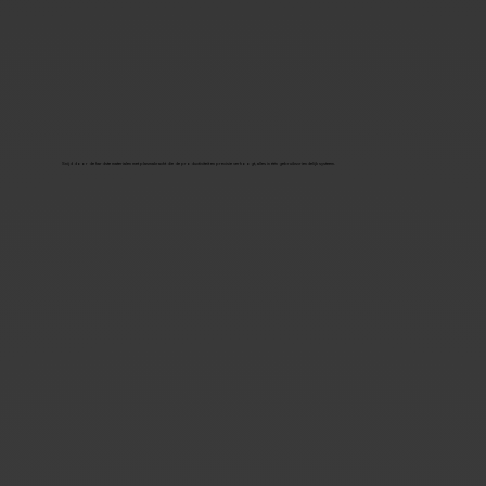
Snijd door de hardste materialen met plasmakracht die de productiviteit en precisie verhoogt, alles in één gebruiksvriendelijk systeem.