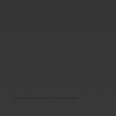
Bereik perfecte controle over uw las met RB-TIG, speciaal ontworpen voor industrieën die de hoogste kwaliteit en precisie eisen.