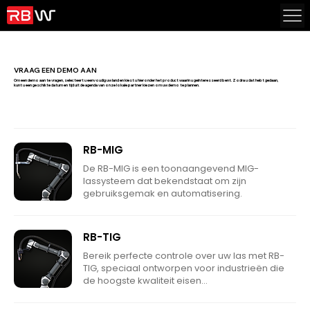
VRAAG EEN DEMO AAN
Om een demo aan te vragen, selecteert u eenvoudig uw land en kiest u hieronder het product waarin u geïnteresseerd bent. Zodra u dat hebt gedaan,
kunt u een geschikte datum en tijd uit de agenda van onze lokale partner kiezen om uw demo te plannen.
RB-MIG
De RB-MIG is een toonaangevend MIG-
lassysteem dat bekendstaat om zijn
gebruiksgemak en automatisering.
RB-TIG
Bereik perfecte controle over uw las met RB-
TIG, speciaal ontworpen voor industrieën die
de hoogste kwaliteit eisen...